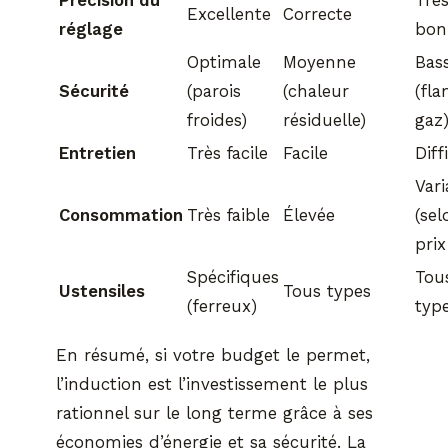
Excellente
Correcte
réglage
bon
Optimale
Moyenne
Bas
Sécurité
(parois
(chaleur
(fl
froides)
résiduelle)
gaz
Entretien
Très facile
Facile
Diff
Vari
Consommation
Très faible
Élevée
(sel
prix
Spécifiques
Tou
Ustensiles
Tous types
(ferreux)
typ
En résumé, si votre budget le permet,
l’induction est l’investissement le plus
rationnel sur le long terme grâce à ses
économies d’énergie et sa sécurité. La