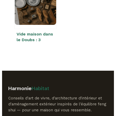
indemnisation,
comment vider
votre logement ?
Vide maison dans
le Doubs : 3
critères pour
choisir entre
vente autonome
et débarras
professionnel
Harmonie
Habitat
Conseils d'art de vivre, d'architecture d'intérieur et
d'aménagement extérieur inspirés de l'équilibre feng
shui — pour une maison qui vous ressemble.