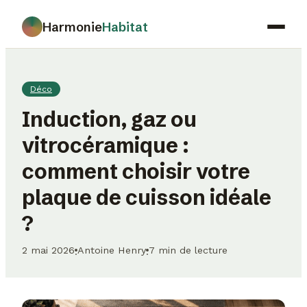
Harmonie
Habitat
Maison
Déco
Déco
Induction, gaz ou
Jardinage
vitrocéramique :
Immobilier
comment choisir votre
Gastronomie
plaque de cuisson idéale
?
2 mai 2026
Antoine Henry
7 min de lecture
·
·