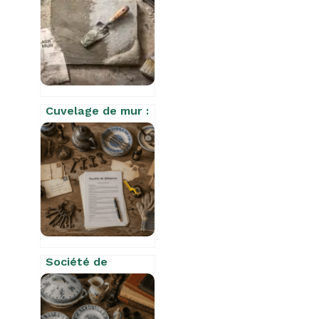
matériaux qui
ruine votre
installation en
deux saisons
Cuvelage de mur :
la méthode
technique pour
stopper les
infiltrations en
sous-sol
Société de
débarras :
facturation,
gratuité ou