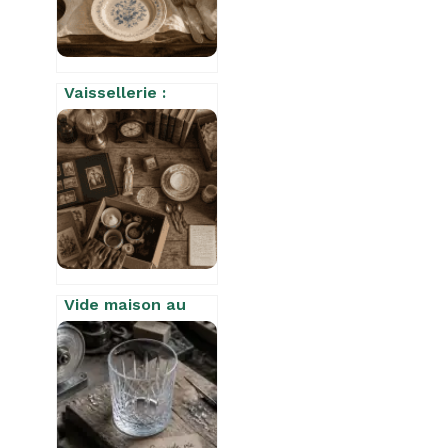
Vaissellerie :
définition, usages
historiques et
distinction avec la
vaisselle
Vide maison au
Mans : 3 formules
de débarras pour
optimiser votre
budget