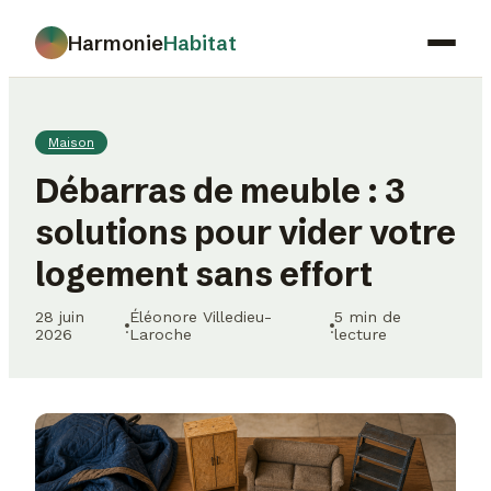
Harmonie
Habitat
Maison
Maison
Déco
Débarras de meuble : 3
Jardinage
solutions pour vider votre
Immobilier
logement sans effort
Gastronomie
28 juin
Éléonore Villedieu-
5 min de
·
·
2026
Laroche
lecture