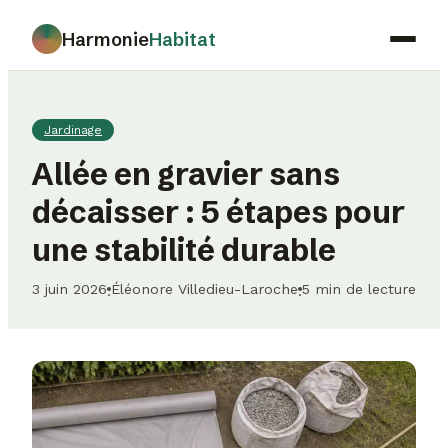
Harmonie
Habitat
Maison
Jardinage
Déco
Allée en gravier sans
Jardinage
décaisser : 5 étapes pour
Immobilier
une stabilité durable
Gastronomie
3 juin 2026
Éléonore Villedieu-Laroche
5 min de lecture
·
·