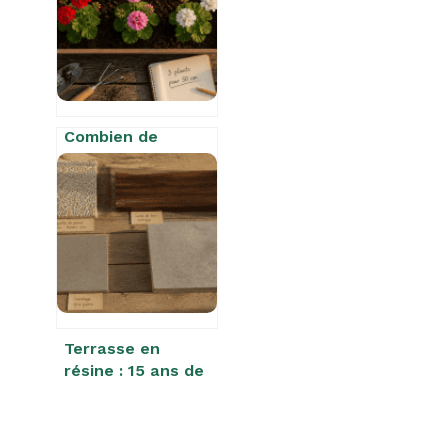
préserver vos
fondations
Combien de
géraniums planter
dans une
jardinière de 50
cm ? La règle des
15 cm pour une
floraison
généreuse
Terrasse en
résine : 15 ans de
durabilité et
l’erreur fatale du
choix de la résine