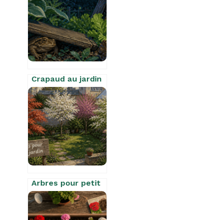
Crapaud au jardin
: 3 000 limaces
dévorées par
saison et un
écosystème enfin
équilibré
Arbres pour petit
jardin : 5 variétés
robustes et la
règle d’or pour