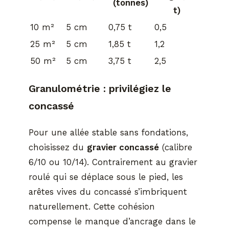
(tonnes)
t)
10 m²
5 cm
0,75 t
0,5
25 m²
5 cm
1,85 t
1,2
50 m²
5 cm
3,75 t
2,5
Granulométrie : privilégiez le
concassé
Pour une allée stable sans fondations,
choisissez du
gravier concassé
(calibre
6/10 ou 10/14). Contrairement au gravier
roulé qui se déplace sous le pied, les
arêtes vives du concassé s’imbriquent
naturellement. Cette cohésion
compense le manque d’ancrage dans le