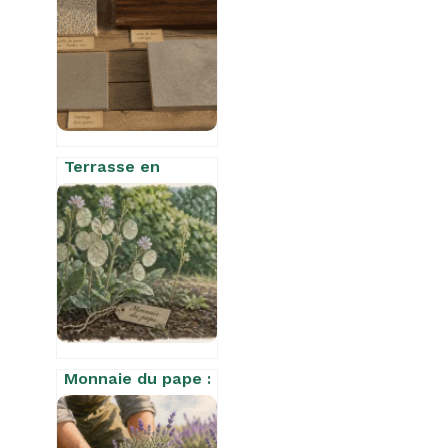
jardinière de 50
cm ? La règle des
15 cm pour une
floraison
généreuse
Terrasse en
résine : 15 ans de
durabilité et
l’erreur fatale du
choix de la résine
Monnaie du pape :
réussir le semis
de juin pour des
siliques nacrées