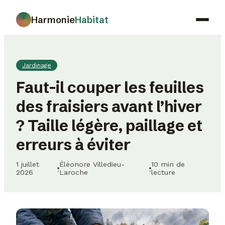
Harmonie
Habitat
Maison
Jardinage
Déco
Faut-il couper les feuilles
Jardinage
des fraisiers avant l’hiver
Immobilier
? Taille légère, paillage et
Gastronomie
erreurs à éviter
1 juillet
Éléonore Villedieu-
10 min de
·
·
2026
Laroche
lecture