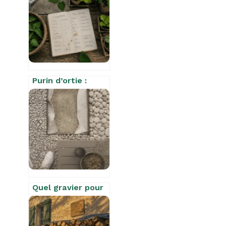
vinaigre blanc est
une erreur fatale
pour la pierre
Purin d’ortie :
quelles plantes
arroser et
lesquelles éviter
pour ne pas nuire
à votre jardin ?
Quel gravier pour
terrasse :
granulométrie,
stabilité et guide