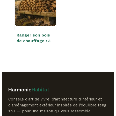
de pose
Ranger son bois
de chauffage : 3
techniques
infaillibles pour un
séchage optimal
Harmonie
Habitat
Conseils d'art de vivre, d'architecture d'intérieur et
d'aménagement extérieur inspirés de l'équilibre feng
shui — pour une maison qui vous ressemble.