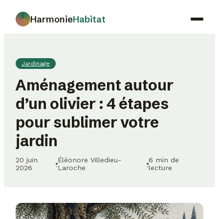
Harmonie
Habitat
Maison
Jardinage
Déco
Aménagement autour
Jardinage
d’un olivier : 4 étapes
Immobilier
pour sublimer votre
Gastronomie
jardin
20 juin
Éléonore Villedieu-
6 min de
·
·
2026
Laroche
lecture