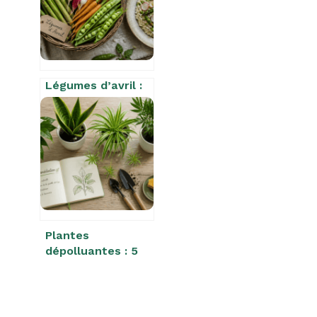
sol sans risque
Légumes d’avril :
évitez cette
erreur de
conservation qui
ramollit vos
asperges en 24h
Plantes
dépolluantes : 5
espèces pour
assainir votre
intérieur et les
erreurs qui