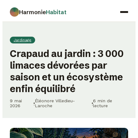
Harmonie
Habitat
Maison
Jardinage
Déco
Crapaud au jardin : 3 000
Jardinage
limaces dévorées par
Immobilier
saison et un écosystème
Gastronomie
enfin équilibré
9 mai
Éléonore Villedieu-
6 min de
·
·
2026
Laroche
lecture