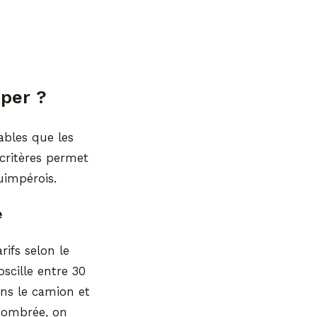
per ?
ables que les
 critères permet
quimpérois.
e
ifs selon le
scille entre 30
ans le camion et
combrée, on