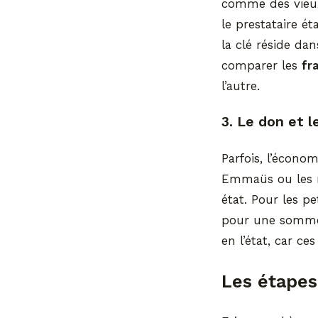
comme des vieux
le prestataire é
la clé réside d
comparer les
fr
l’autre.
3. Le don et l
Parfois, l’économ
Emmaüs ou les r
état. Pour les p
pour une somme 
en l’état, car c
Les étapes