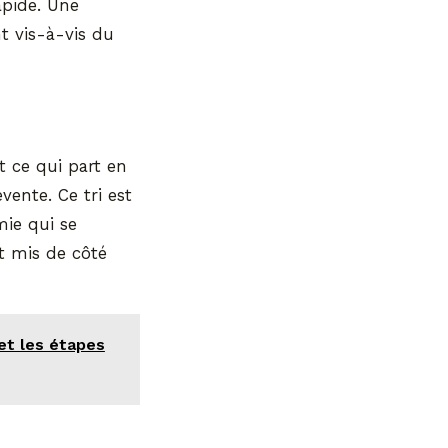
apide. Une
t vis-à-vis du
t ce qui part en
vente. Ce tri est
mie qui se
t mis de côté
et les étapes