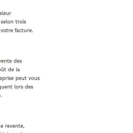
aleur
selon trois
otre facture.
evente des
ût de la
treprise peut vous
quent lors des
.
e revente,