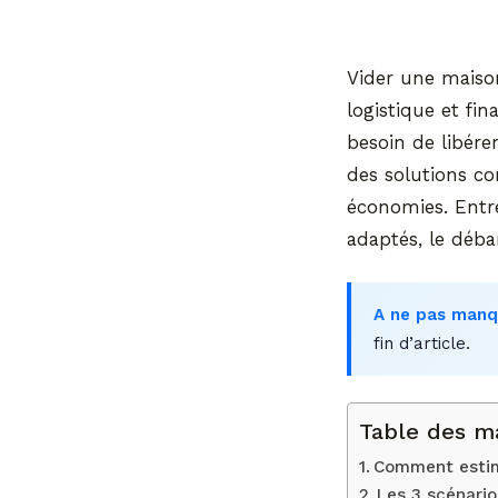
Vider une maiso
logistique et fi
besoin de libére
des solutions co
économies. Entre 
adaptés, le débar
A ne pas manq
fin d’article.
Table des m
Comment estime
Les 3 scénario