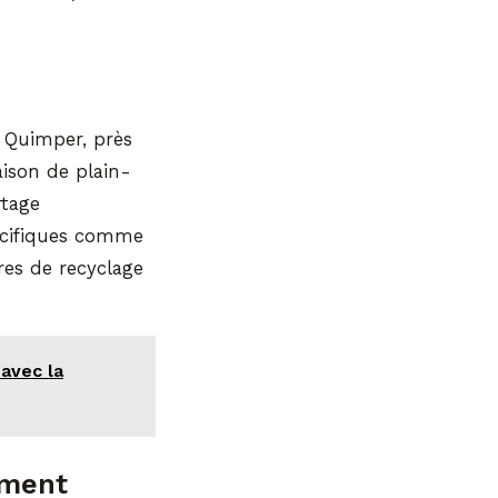
e Quimper, près
ison de plain-
rtage
écifiques comme
res de recyclage
 avec la
ement