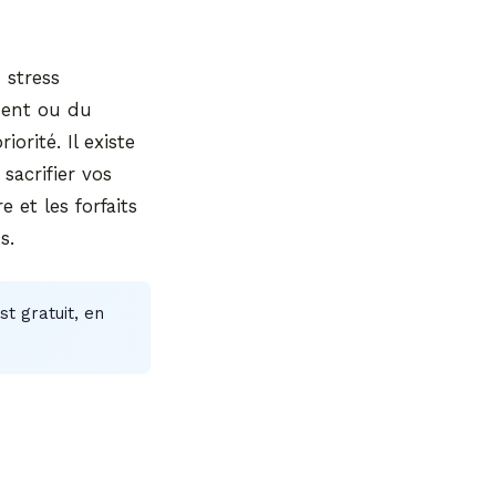
 stress
ement ou du
orité. Il existe
sacrifier vos
 et les forfaits
s.
t gratuit, en