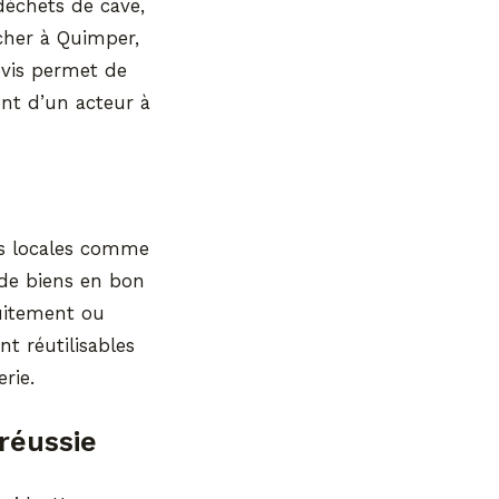
échets de cave,
 cher à Quimper,
evis permet de
ent d’un acteur à
ons locales comme
de biens en bon
tuitement ou
t réutilisables
rie.
réussie