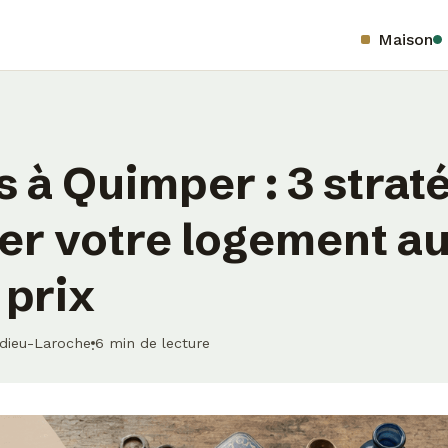
Maison
 à Quimper : 3 strat
er votre logement a
 prix
edieu-Laroche
6 min de lecture
·