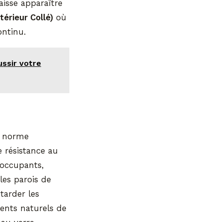
aisse apparaître
térieur Collé)
où
ontinu.
ssir votre
a norme
e résistance au
s occupants,
les parois de
tarder les
ments naturels de