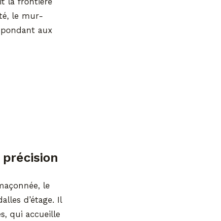
 la frontière
uté, le mur-
répondant aux
 précision
 maçonnée, le
lles d’étage. Il
, qui accueille