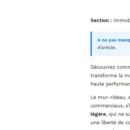
Section :
Immobi
A ne pas manq
d’article.
Découvrez commen
transforme la ma
haute performan
Le mur-rideau, a
commerciaux, s’i
légère
, qui ne 
une liberté de c