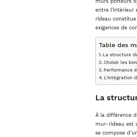
murs porteurs op
entre l’intérieur
rideau constitue
exigences de conf
Table des m
La structure du
Choisir les bo
Performance én
L’intégration
La structu
À la différence 
mur-rideau est
se compose d’une