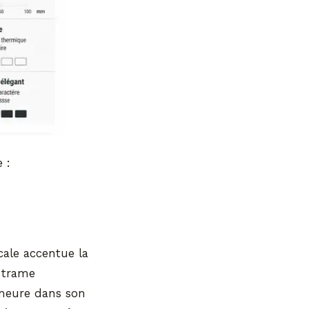
 :
cale accentue la
 trame
demeure dans son