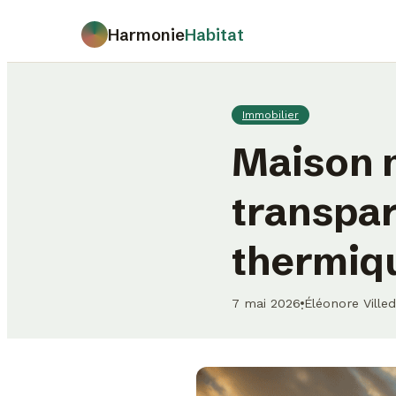
Harmonie
Habitat
Immobilier
Maison m
transpar
thermiq
7 mai 2026
Éléonore Ville
·