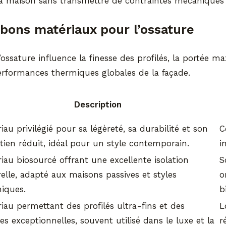
la maison sans transmettre de contraintes mécaniques 
s bons matériaux pour l’ossature
’ossature influence la finesse des profilés, la portée m
performances thermiques globales de la façade.
Description
iau privilégié pour sa légèreté, sa durabilité et son
C
tien réduit, idéal pour un style contemporain.
i
iau biosourcé offrant une excellente isolation
S
elle, adapté aux maisons passives et styles
o
iques.
b
iau permettant des profilés ultra-fins et des
L
es exceptionnelles, souvent utilisé dans le luxe et la
r