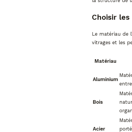
la structure de 
Choisir le
Le matériau de l
vitrages et les 
Matériau
Matér
Aluminium
entre
Matér
Bois
natur
organ
Matér
Acier
porté