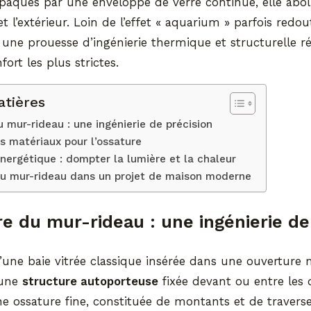
aques par une enveloppe de verre continue, elle abolit
 et l’extérieur. Loin de l’effet « aquarium » parfois redo
 une prouesse d’ingénierie thermique et structurelle 
ort les plus strictes.
atières
 mur-rideau : une ingénierie de précision
ns matériaux pour l’ossature
ergétique : dompter la lumière et la chaleur
 du mur-rideau dans un projet de maison moderne
re du mur-rideau : une ingénierie de
d’une baie vitrée classique insérée dans une ouverture
 une
structure autoporteuse
fixée devant ou entre les da
 ossature fine, constituée de montants et de traverses