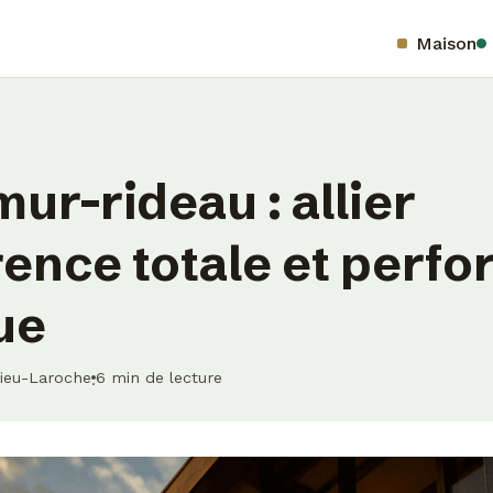
Maison
ur-rideau : allier
ence totale et perf
ue
dieu-Laroche
6 min de lecture
·