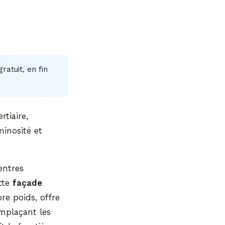
ratuit, en fin
tiaire,
minosité et
entres
ette
façade
re poids, offre
emplaçant les