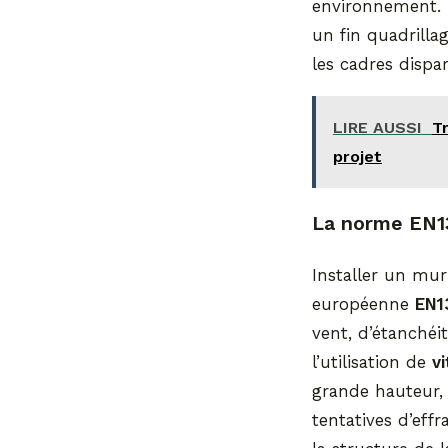
environnement. P
un fin quadrilla
les cadres dispar
LIRE AUSSI
T
projet
La norme EN13
Installer un mur
européenne
EN1
vent, d’étanchéit
l’utilisation de
vi
grande hauteur, a
tentatives d’eff