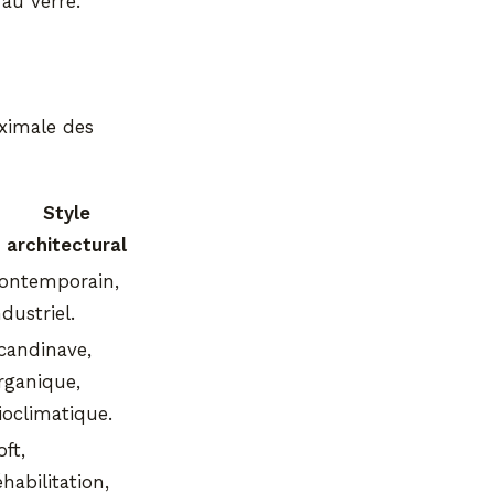
au verre.
aximale des
Style
architectural
ontemporain,
ndustriel.
candinave,
rganique,
ioclimatique.
oft,
éhabilitation,