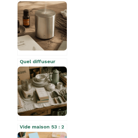
Quel diffuseur
d’huiles
essentielles sans
fil choisir ?
Mobilité,
efficacité et
autonomie pour
votre bien-être
Vide maison 53 : 2
démarches