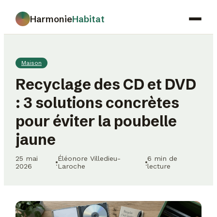
Harmonie
Habitat
Maison
Maison
Déco
Recyclage des CD et DVD
Jardinage
: 3 solutions concrètes
Immobilier
pour éviter la poubelle
Gastronomie
jaune
25 mai
Éléonore Villedieu-
6 min de
·
·
2026
Laroche
lecture