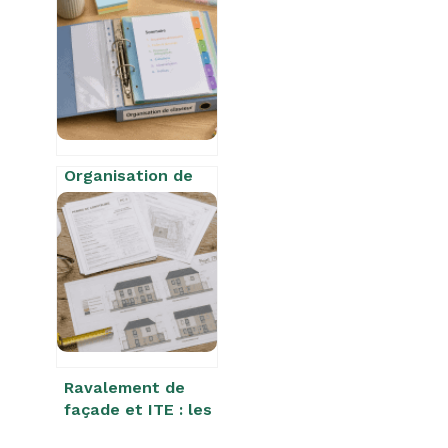
obligatoires et 4
stratégies pour
réussir vos ventes
Organisation de
classeur : 4
étapes pour
transformer votre
chaos
documentaire en
système efficace
Ravalement de
façade et ITE : les
clés pour