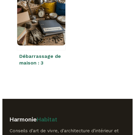
étapes clés pour
garantir 10 ans de
sérénité
Débarrassage de
maison : 3
formules de prix
pour vider votre
logement sans
frais
Harmonie
Habitat
Conseils d'art de vivre, d'architecture d'intérieur et