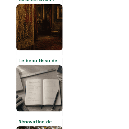
4,7/5 de moyenne,
entre robustesse
allemande et
aléas de pose
Le beau tissu de
la tapisserie :
analyse de
l’imagerie
romantique
d’Amable Tastu
Rénovation de
carrelage : 4