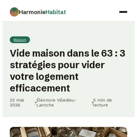
Harmonie
Habitat
Maison
Maison
Déco
Vide maison dans le 63 : 3
Jardinage
stratégies pour vider
Immobilier
votre logement
Gastronomie
efficacement
22 mai
Éléonore Villedieu-
5 min de
·
·
2026
Laroche
lecture