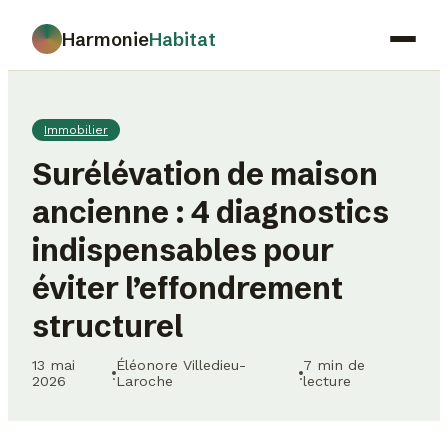
Harmonie
Habitat
Maison
Immobilier
Déco
Surélévation de maison
Jardinage
ancienne : 4 diagnostics
Immobilier
indispensables pour
Gastronomie
éviter l’effondrement
structurel
13 mai
Éléonore Villedieu-
7 min de
·
·
2026
Laroche
lecture