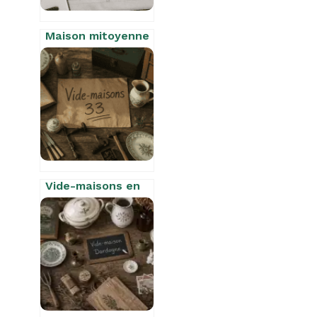
Maison mitoyenne
par le garage :
confort
acoustique ou
risque structurel
?
Vide-maisons en
Gironde : 5
stratégies pour
dénicher des
trésors dans le 33