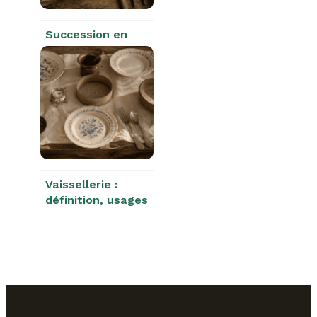
Succession en
Saône-et-Loire :
4 erreurs fatales
qui vous font
brader vos objets
de valeur
Vaissellerie :
définition, usages
historiques et
distinction avec la
vaisselle