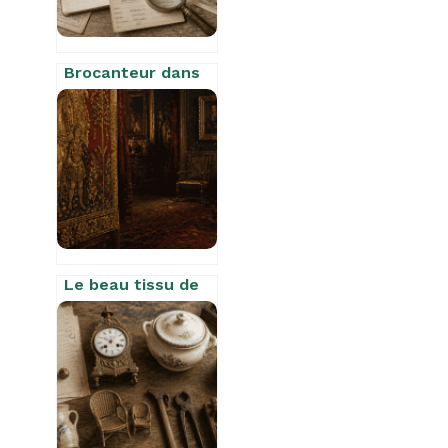
Brocanteur dans
le 62 : valorisez
vos objets et
videz votre
maison
efficacement
Le beau tissu de
la tapisserie :
analyse de
l’imagerie
romantique
d’Amable Tastu