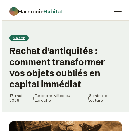
Harmonie
Habitat
Maison
Maison
Déco
Rachat d’antiquités :
Jardinage
comment transformer
Immobilier
vos objets oubliés en
Gastronomie
capital immédiat
17 mai
Éléonore Villedieu-
6 min de
·
·
2026
Laroche
lecture