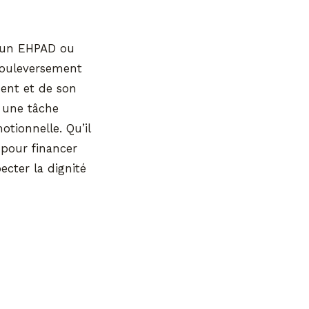
 d’un EHPAD ou
 bouleversement
ment et de son
 une tâche
tionnelle. Qu’il
 pour financer
ecter la dignité