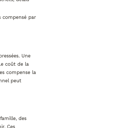
ois compensé par
 pressées. Une
Le coût de la
bles compense la
onnel peut
famille, des
ir. Ces