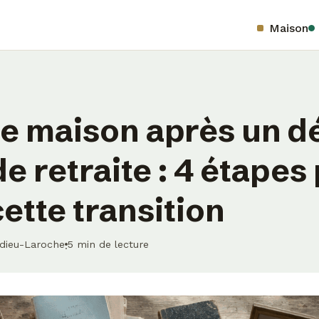
Maison
e maison après un d
e retraite : 4 étapes
cette transition
edieu-Laroche
5 min de lecture
·