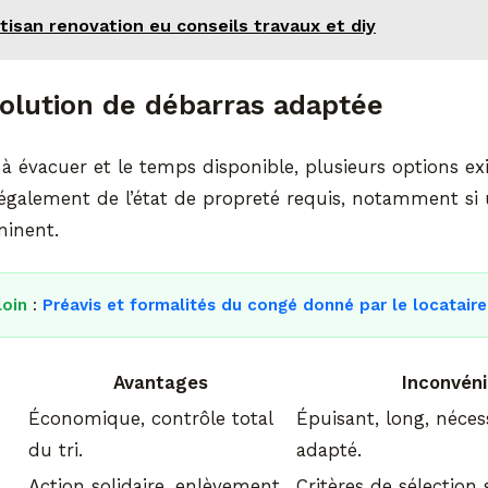
tisan renovation eu conseils travaux et diy
 solution de débarras adaptée
à évacuer et le temps disponible, plusieurs options exi
galement de l’état de propreté requis, notamment si u
minent.
loin
:
Préavis et formalités du congé donné par le locataire
Avantages
Inconvén
Économique, contrôle total
Épuisant, long, néces
du tri.
adapté.
Action solidaire, enlèvement
Critères de sélection s