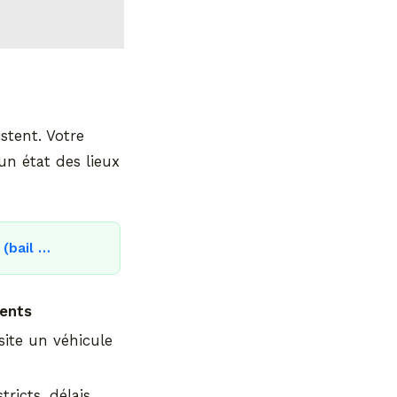
stent. Votre
n état des lieux
 (bail …
ients
site un véhicule
tricts, délais