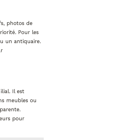
fs, photos de
iorité. Pour les
u un antiquaire.
ar
ial. Il est
ins meubles ou
parente.
leurs pour