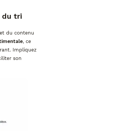
 du tri
let du contenu
timentale
, ce
rant. Impliquez
iliter son