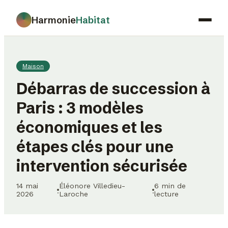
Harmonie
Habitat
Maison
Maison
Déco
Débarras de succession à
Jardinage
Paris : 3 modèles
Immobilier
économiques et les
Gastronomie
étapes clés pour une
intervention sécurisée
14 mai
Éléonore Villedieu-
6 min de
·
·
2026
Laroche
lecture