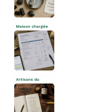
Maison chargée
d’ondes négatives
: 5 rituels
naturels pour
retrouver
l’harmonie
Artisans du
bâtiment : 5
critères pour
choisir vos
professionnels et
réussir vos