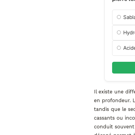
Sabla
Hydr
Acide
Il existe une di
en profondeur. Le
tandis que le se
cassants ou inco
conduit souvent