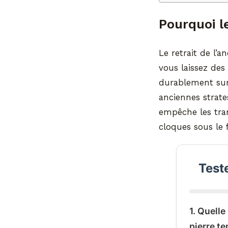
Pourquoi l
Le retrait de l’
vous laissez des
durablement sur 
anciennes strate
empêche les tran
cloques sous le 
Test
1. Quell
pierre t