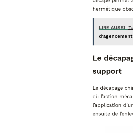
décapé permet à 
hermétique obso
LIRE AUSSI
Ta
d'agencement
Le décapag
support
Le décapage chi
où l’action méca
l’application d’
ensuite de l’enle