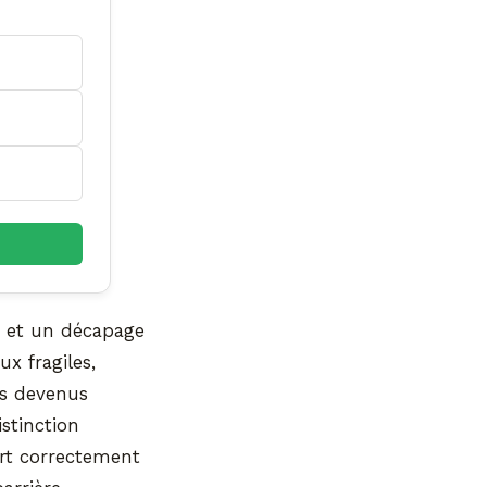
n et un décapage
x fragiles,
ms devenus
stinction
rt correctement