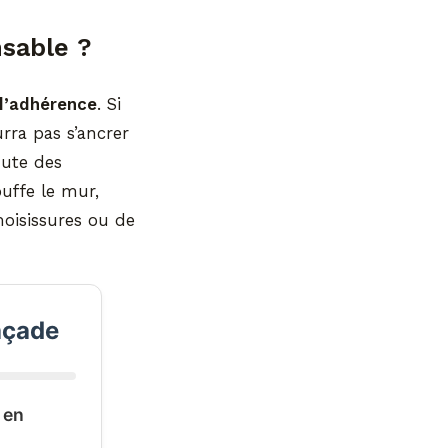
nsable ?
 d’adhérence
. Si
rra pas s’ancrer
hute des
uffe le mur,
moisissures ou de
açade
 en