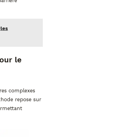
arrière
gles
our le
ures complexes
éthode repose sur
permettant