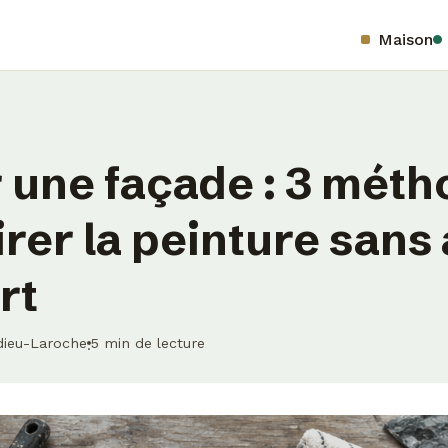
Maison
 une façade : 3 mét
irer la peinture sans
rt
edieu-Laroche
5 min de lecture
·