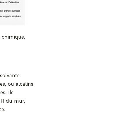
 chimique,
 solvants
s, ou alcalins,
s. Ils
 pH du mur,
te.