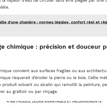
la vapeur d’eau de circuler sans être piégée par une b
lète.
ille d'une chambre : normes légales, confort réel et rè
e chimique : précision et douceur p
mique convient aux surfaces fragiles ou aux architect
nique risquerait d’éroder la pierre ou le bois. Cette m
un produit solvant ou alcalin qui ramollit la peinture, 
ver au grattoir ou par rinçage.