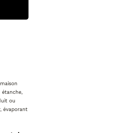
 maison
p étanche,
duit ou
r, évaporant