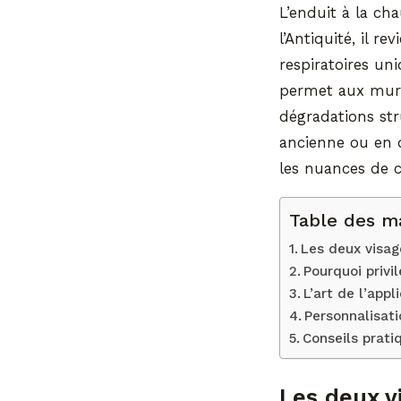
L’enduit à la ch
l’Antiquité, il r
respiratoires un
permet aux murs 
dégradations str
ancienne ou en 
les nuances de c
Table des m
Les deux visag
Pourquoi privi
L’art de l’app
Personnalisati
Conseils prati
Les deux v