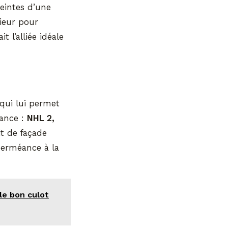
teintes d’une
rieur pour
t l’alliée idéale
 qui lui permet
tance :
NHL 2,
it de façade
perméance à la
le bon culot