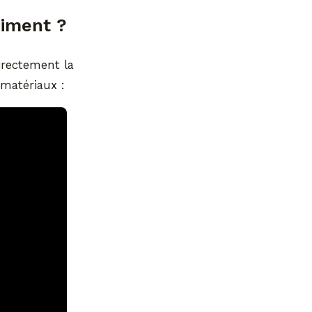
ciment ?
irectement la
 matériaux :