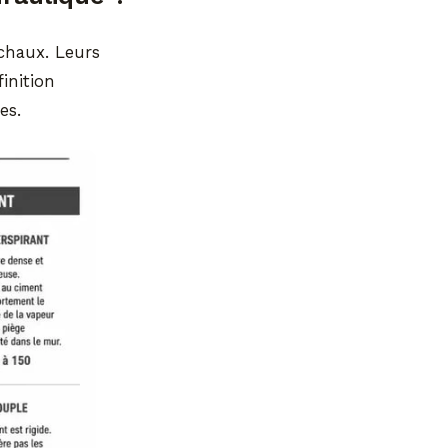
 chaux. Leurs
inition
es.