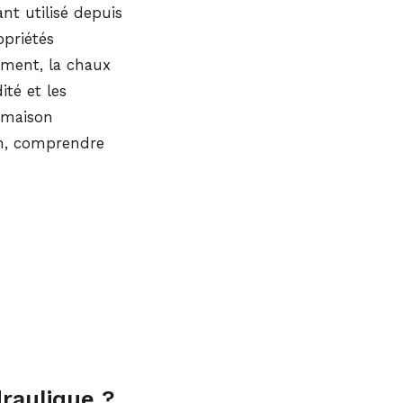
nt utilisé depuis
opriétés
iment, la chaux
té et les
 maison
in, comprendre
draulique ?