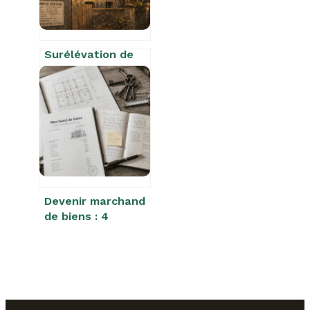
Surélévation de
maison et
voisinage : 3
risques majeurs
pour votre permis
de construire
Devenir marchand
de biens : 4
erreurs fiscales
qui plombent
votre rentabilité