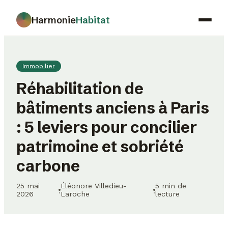
Harmonie
Habitat
Maison
Immobilier
Déco
Réhabilitation de
Jardinage
bâtiments anciens à Paris
Immobilier
: 5 leviers pour concilier
Gastronomie
patrimoine et sobriété
carbone
25 mai
Éléonore Villedieu-
5 min de
·
·
2026
Laroche
lecture