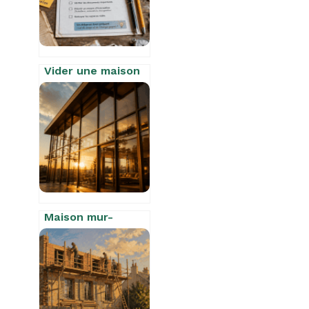
Vider une maison
gratuitement : 3
leviers pour
transformer vos
meubles en
économies réelles
Maison mur-
rideau : allier
transparence
totale et
performance
thermique